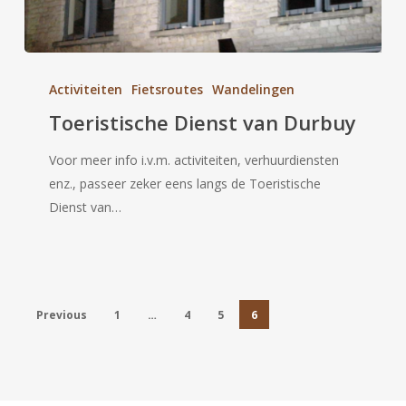
Toeristische
Dienst
Activiteiten
Fietsroutes
Wandelingen
van
Toeristische Dienst van Durbuy
Durbuy
Voor meer info i.v.m. activiteiten, verhuurdiensten
enz., passeer zeker eens langs de Toeristische
Dienst van…
Previous
1
…
4
5
6