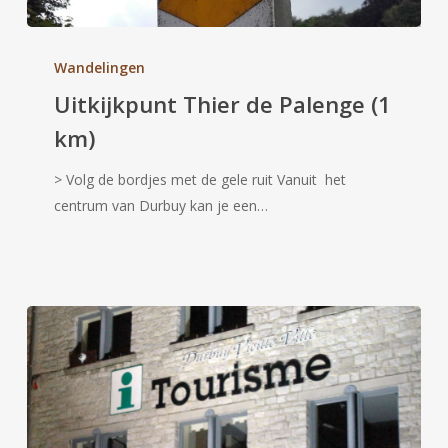
Uitkijkpunt
Thier
Wandelingen
de
Uitkijkpunt Thier de Palenge (1
Palenge
km)
(1
km)
> Volg de bordjes met de gele ruit Vanuit het
centrum van Durbuy kan je een…