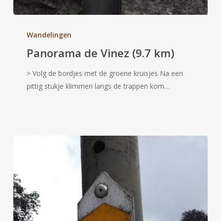
Panorama
de
Wandelingen
Vinez
Panorama de Vinez (9.7 km)
(9.7
km)
> Volg de bordjes met de groene kruisjes Na een
pittig stukje klimmen langs de trappen kom…