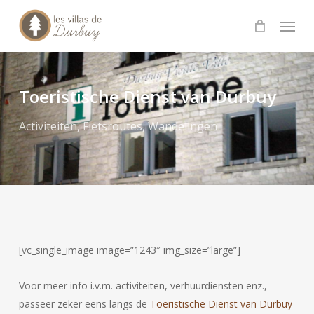
Skip
Menu
to
main
content
Toeristische Dienst van Durbuy
Activiteiten
,
Fietsroutes
,
Wandelingen
[vc_single_image image=”1243″ img_size=”large”]
Voor meer info i.v.m. activiteiten, verhuurdiensten enz.,
passeer zeker eens langs de
Toeristische Dienst van Durbuy