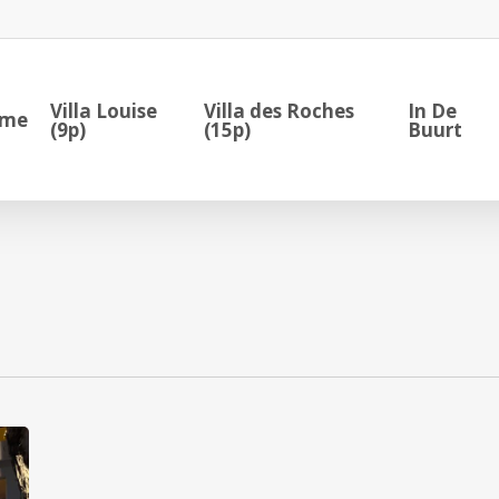
Villa Louise
Villa des Roches
In De
me
(9p)
(15p)
Buurt
L’Incontournable
***