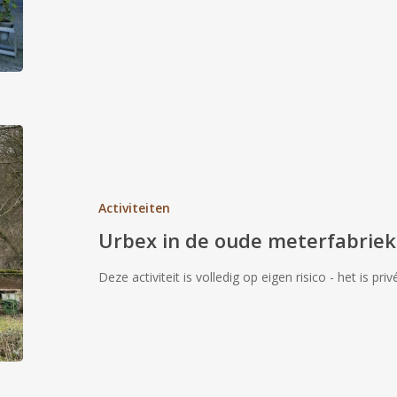
Urbex
in
de
oude
Activiteiten
meterfabriek
Urbex in de oude meterfabriek
Deze activiteit is volledig op eigen risico - het is pri