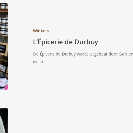
L’Épicerie
de
Durbuy
Winkels
L’Épicerie de Durbuy
De Épicerie de Durbuy wordt uitgebaat door Bart e
die in…
Wagyu
**