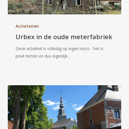
Urbex
in
Activiteiten
de
Urbex in de oude meterfabriek
oude
meterfabriek
Deze activiteit is volledig op eigen risico - het is
privé terrein en dus eigenlijk…