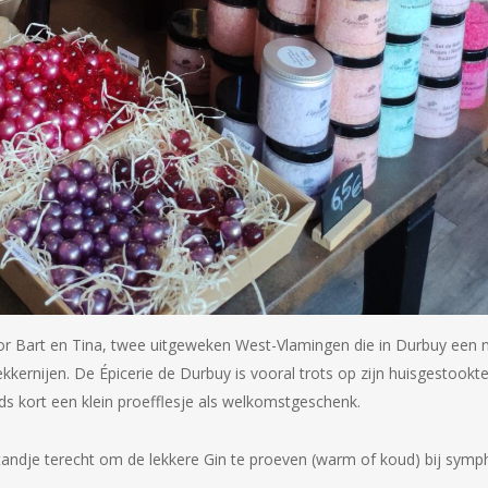
or Bart en Tina, twee uitgeweken West-Vlamingen die in Durbuy een 
ernijen. De Épicerie de Durbuy is vooral trots op zijn huisgestookte 
inds kort een klein proefflesje als welkomstgeschenk.
tandje terecht om de lekkere Gin te proeven (warm of koud) bij symph