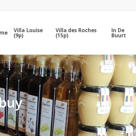
Villa Louise
Villa des Roches
In De
me
(9p)
(15p)
Buurt
rbuy