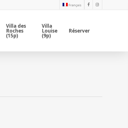
Français
facebook
instagram
Villa des
Villa
Roches
Louise
Réserver
(15p)
(9p)