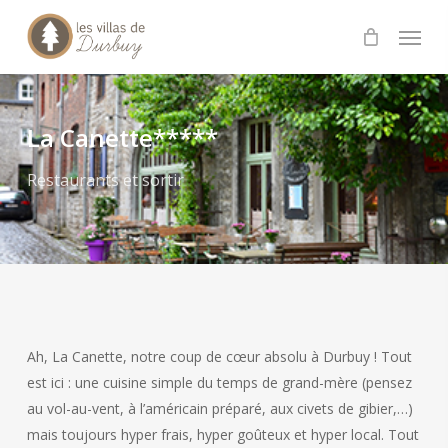
Skip
Menu
to
main
content
La Canette*****
Restaurants et sortir
Ah, La Canette, notre coup de cœur absolu à Durbuy ! Tout
est ici : une cuisine simple du temps de grand-mère (pensez
au vol-au-vent, à l’américain préparé, aux civets de gibier,…)
mais toujours hyper frais, hyper goûteux et hyper local. Tout