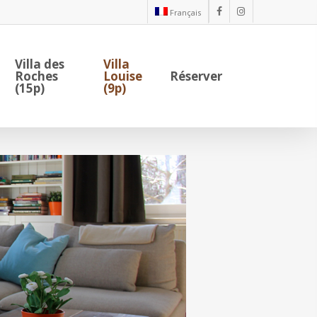
Français
facebook
instagram
Villa des
Villa
Roches
Louise
Réserver
(15p)
(9p)