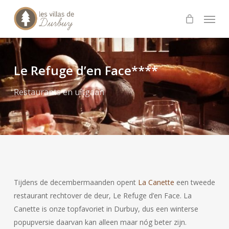
Skip
Menu
to
main
content
Le Refuge d’en Face****
Restaurants en uitgaan
Tijdens de decembermaanden opent
La Canette
een tweede
restaurant rechtover de deur, Le Refuge d’en Face. La
Canette is onze topfavoriet in Durbuy, dus een winterse
popupversie daarvan kan alleen maar nóg beter zijn.