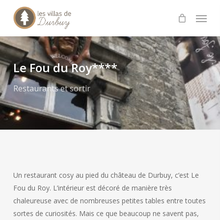
Skip
Menu
to
main
content
Le Fou du Roy****
Restaurants et sortir
Un restaurant cosy au pied du château de Durbuy, c’est Le
Fou du Roy. L’intérieur est décoré de manière très
chaleureuse avec de nombreuses petites tables entre toutes
sortes de curiosités. Mais ce que beaucoup ne savent pas,