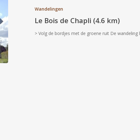
Chapli
Wandelingen
(4.6
Le Bois de Chapli (4.6 km)
km)
> Volg de bordjes met de groene ruit De wandeling l