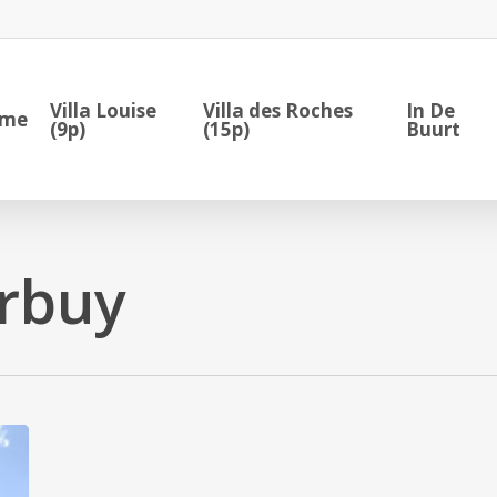
Villa Louise
Villa des Roches
In De
me
(9p)
(15p)
Buurt
rbuy
Le
Bois
de