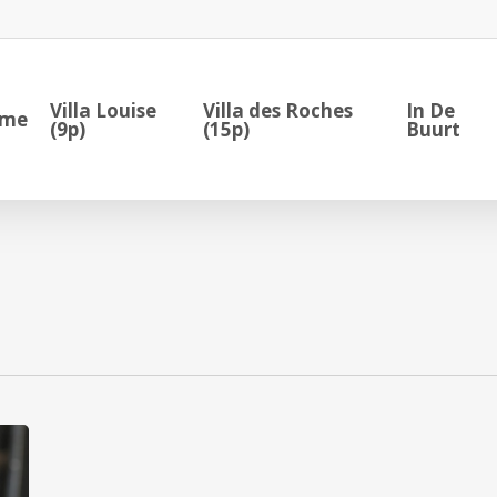
Villa Louise
Villa des Roches
In De
me
(9p)
(15p)
Buurt
Domaine
de
Palogne