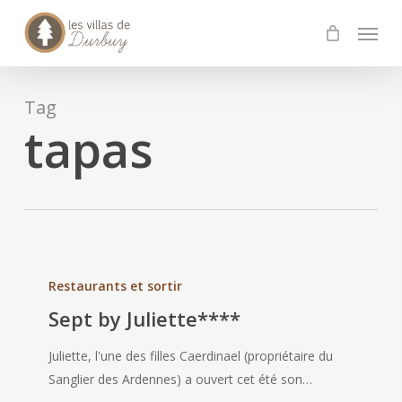
Skip
Menu
to
main
content
Tag
tapas
Sept
by
Restaurants et sortir
Juliette****
Sept by Juliette****
Juliette, l'une des filles Caerdinael (propriétaire du
Sanglier des Ardennes) a ouvert cet été son…