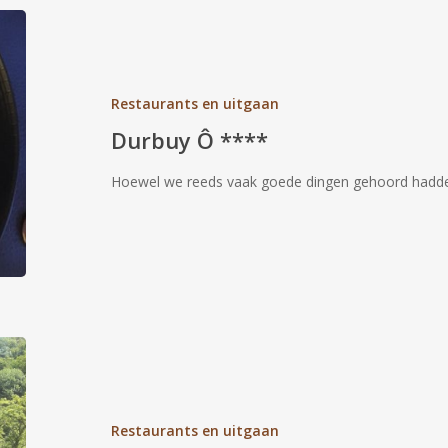
Durbuy
Ô
****
Restaurants en uitgaan
Durbuy Ô ****
Hoewel we reeds vaak goede dingen gehoord hadde
C’est
la
Faute
de
Restaurants en uitgaan