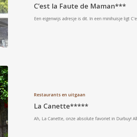
Maman***
C’est la Faute de Maman***
Een eigenwijs adresje is dit. In een minihuisje ligt 
La
Canette*****
Restaurants en uitgaan
La Canette*****
Ah, La Canette, onze absolute favoriet in Durbuy! Al