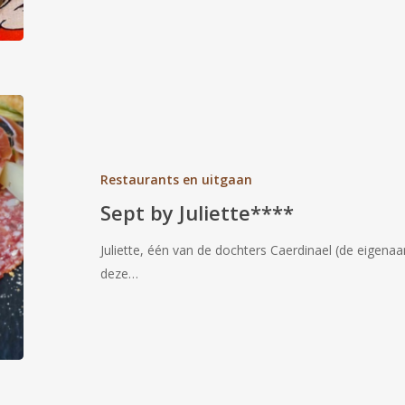
Sept
by
Juliette****
Restaurants en uitgaan
Sept by Juliette****
Juliette, één van de dochters Caerdinael (de eigena
deze…