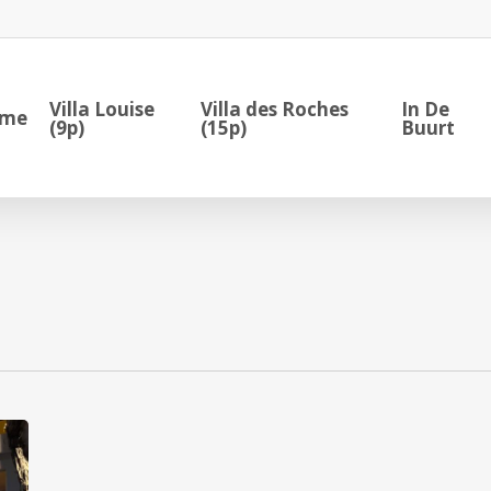
Villa Louise
Villa des Roches
In De
me
(9p)
(15p)
Buurt
L’Incontournable
***