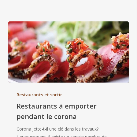
Restaurants
à
Restaurants et sortir
emporter
Restaurants à emporter
pendant
pendant le corona
le
corona
Corona jette-t-il une clé dans les travaux?
Heureusement, il existe un certain nombre de