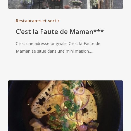
C’est
la
Restaurants et sortir
Faute
C’est la Faute de Maman***
de
Maman***
C'est une adresse originale. C'est la Faute de
Maman se situe dans une mini maison,…