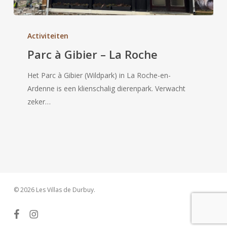
Parc
à
Activiteiten
Gibier
Parc à Gibier – La Roche
–
La
Het Parc à Gibier (Wildpark) in La Roche-en-
Roche
Ardenne is een klienschalig dierenpark. Verwacht
zeker…
© 2026 Les Villas de Durbuy.
facebook
instagram