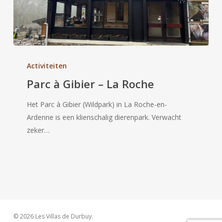
Parc
à
Activiteiten
Gibier
Parc à Gibier – La Roche
–
La
Het Parc à Gibier (Wildpark) in La Roche-en-
Roche
Ardenne is een klienschalig dierenpark. Verwacht
zeker…
© 2026 Les Villas de Durbuy.