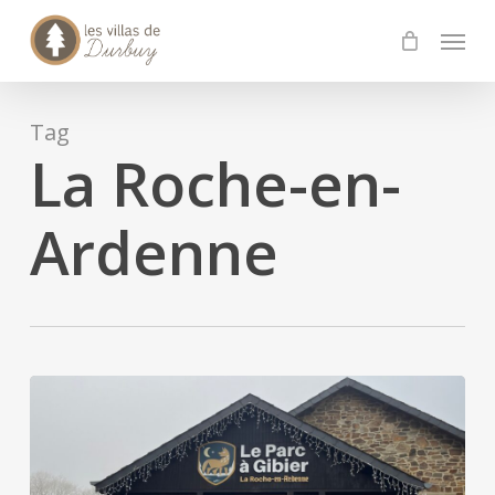
Skip
Menu
to
main
content
Tag
La Roche-en-
Ardenne