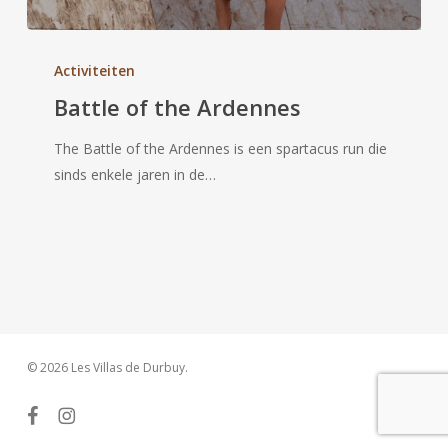
Battle
of
Activiteiten
the
Battle of the Ardennes
Ardennes
The Battle of the Ardennes is een spartacus run die
sinds enkele jaren in de…
© 2026 Les Villas de Durbuy.
facebook
instagram