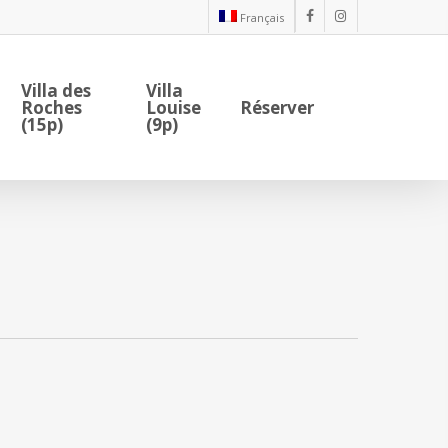
Français
facebook
instagram
Villa des
Villa
Roches
Louise
Réserver
(15p)
(9p)