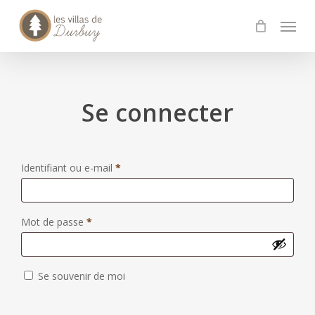
Skip
Menu
to
main
content
Se connecter
Obligatoire
Identifiant ou e-mail
*
Obligatoire
Mot de passe
*
Se souvenir de moi