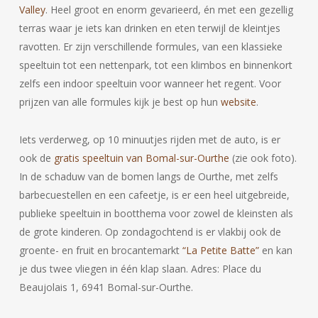
Valley
. Heel groot en enorm gevarieerd, én met een gezellig
terras waar je iets kan drinken en eten terwijl de kleintjes
ravotten. Er zijn verschillende formules, van een klassieke
speeltuin tot een nettenpark, tot een klimbos en binnenkort
zelfs een indoor speeltuin voor wanneer het regent. Voor
prijzen van alle formules kijk je best op hun
website
.
Iets verderweg, op 10 minuutjes rijden met de auto, is er
ook de
gratis speeltuin van Bomal-sur-Ourthe
(zie ook foto).
In de schaduw van de bomen langs de Ourthe, met zelfs
barbecuestellen en een cafeetje, is er een heel uitgebreide,
publieke speeltuin in bootthema voor zowel de kleinsten als
de grote kinderen. Op zondagochtend is er vlakbij ook de
groente- en fruit en brocantemarkt
“La Petite Batte”
en kan
je dus twee vliegen in één klap slaan. Adres: Place du
Beaujolais 1, 6941 Bomal-sur-Ourthe.