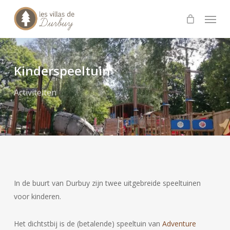
Skip
Menu
to
main
content
Kinderspeeltuin
Activiteiten
In de buurt van Durbuy zijn twee uitgebreide speeltuinen
voor kinderen.
Het dichtstbij is de (betalende) speeltuin van
Adventure