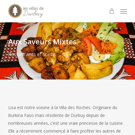
Skip
Menu
to
main
content
Aux Saveurs Mixtes
Restaurants et sortir
Lisa est notre voisine à la Villa des Roches. Originaire du
Burkina Faso mais résidente de Durbuy depuis de
nombreuses années, c’est une vraie princesse de la cuisine.
Elle a récemment commencé à faire profiter les autres de