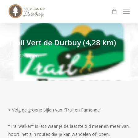
Skip
Menu
to
main
content
Trail Vert de Durbuy (4,28 km)
Wandelingen
> Volg de groene pijlen van “Trail en Famenne”
“Trailwalken” is iets waar je de laatste tijd meer en meer van
hoort: het zijn routes die je kan wandelen of lopen,