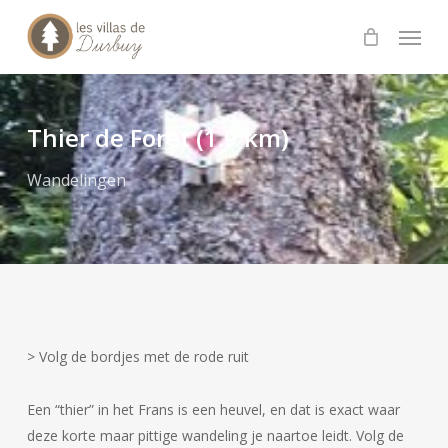
Skip
Menu
to
main
content
Thier de Foret (1.9 km)
Wandelingen
> Volg de bordjes met de rode ruit
Een “thier” in het Frans is een heuvel, en dat is exact waar
deze korte maar pittige wandeling je naartoe leidt. Volg de