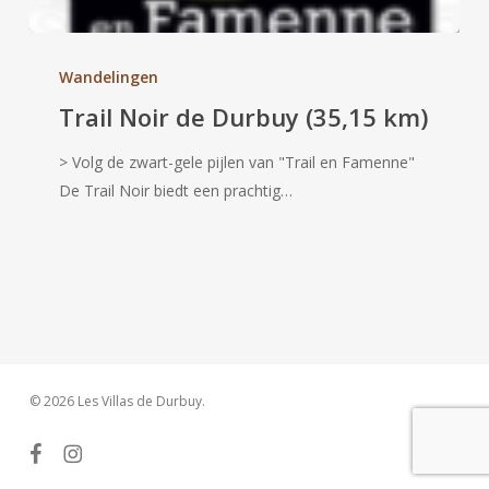
Trail
Noir
Wandelingen
de
Trail Noir de Durbuy (35,15 km)
Durbuy
(35,15
> Volg de zwart-gele pijlen van "Trail en Famenne"
km)
De Trail Noir biedt een prachtig…
© 2026 Les Villas de Durbuy.
facebook
instagram