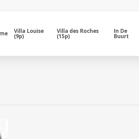
Villa Louise
Villa des Roches
In De
me
(9p)
(15p)
Buurt
Trail
Noir
de