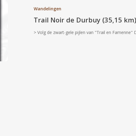
Durbuy
Wandelingen
(35,15
Trail Noir de Durbuy (35,15 km
km)
> Volg de zwart-gele pijlen van "Trail en Famenne" D