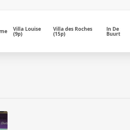
Villa Louise
Villa des Roches
In De
me
(9p)
(15p)
Buurt
Mountainbikeroutes