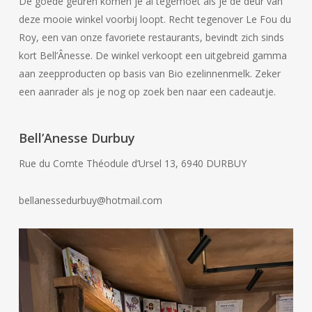
De goede geuren komen je al tegemoet als je de deur van
deze mooie winkel voorbij loopt. Recht tegenover Le Fou du
Roy, een van onze favoriete restaurants, bevindt zich sinds
kort Bell’Ânesse. De winkel verkoopt een uitgebreid gamma
aan zeepproducten op basis van Bio ezelinnenmelk. Zeker
een aanrader als je nog op zoek ben naar een cadeautje.
Bell’Anesse Durbuy
Rue du Comte Théodule d’Ursel 13, 6940 DURBUY
bellanessedurbuy@hotmail.com