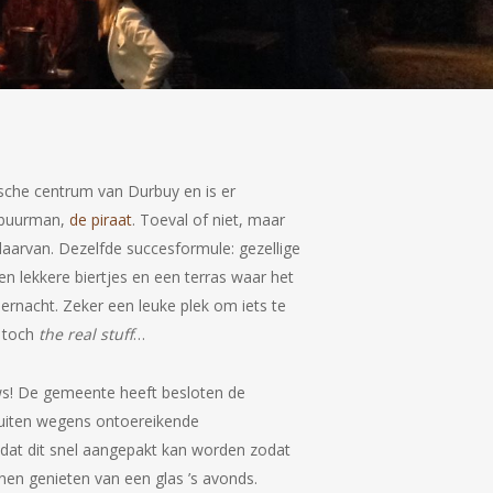
rische centrum van Durbuy en is er
 buurman,
de piraat
. Toeval of niet, maar
daarvan. Dezelfde succesformule: gezellige
s en lekkere biertjes en een terras waar het
dernacht. Zeker een leuke plek om iets te
n toch
the real stuff
…
ws! De gemeente heeft besloten de
luiten wegens ontoereikende
t dat dit snel aangepakt kan worden zodat
n genieten van een glas ’s avonds.