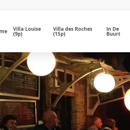
Villa Louise
Villa des Roches
In De
me
(9p)
(15p)
Buurt