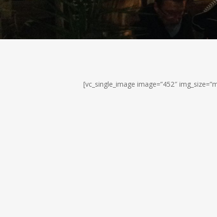
[vc_single_image image=”452″ img_size=”