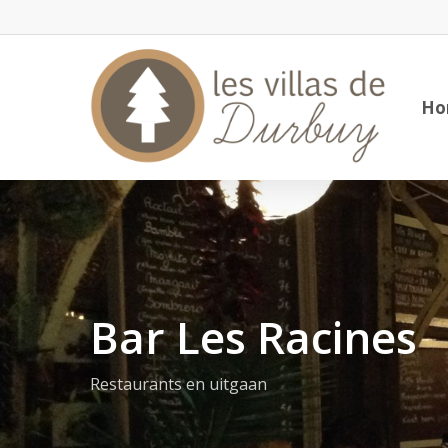
Skip
to
main
content
Ho
Bar Les Racines
Restaurants en uitgaan