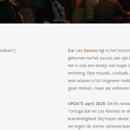
medium”]
Bar Les Racines
ligt in het histo
gekomen na het succes van zijn
het is ook een beetje een kopie 
inrichting, fijne muziek, cocktail
leuk relaxen is tot ongeveer mid
gaan drinken, maar wij verkieze
UPDATE april 2026:
Slecht nieu
Tortuga Bar en Les Racines te s
brandveiligheid. Wij hopen alvas
we tegen de zomer opnieuw kunne